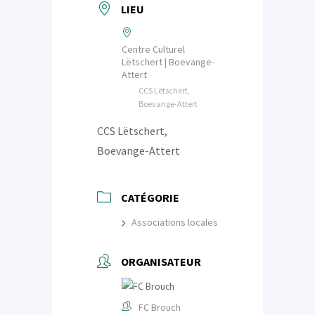
LIEU
Centre Culturel
Lëtschert | Boevange-
Attert
CCS Lëtschert,
Boevange-Attert
CCS Lëtschert,
Boevange-Attert
CATÉGORIE
Associations locales
ORGANISATEUR
FC Brouch