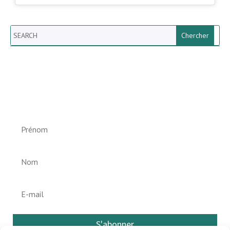
Search
Newsletter vun der Gemeng
Helperknapp
S'abonner