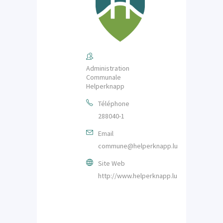
Administration
Communale
Helperknapp
Téléphone
288040-1
Email
commune@helperknapp.lu
Site Web
http://www.helperknapp.lu