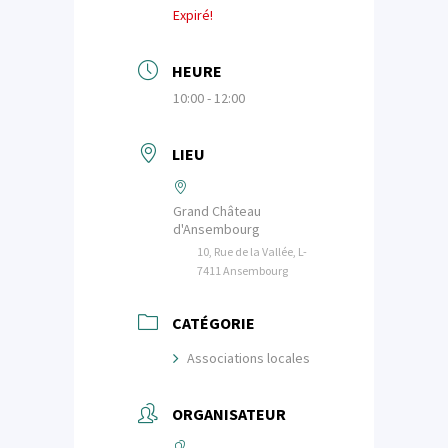
Expiré!
HEURE
10:00 - 12:00
LIEU
Grand Château
d'Ansembourg
10, Rue de la Vallée, L-
7411 Ansembourg
CATÉGORIE
Associations locales
ORGANISATEUR