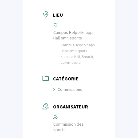
LIEU
Campus Helperknapp |
Hall omnisports
Campus Helperknapp
| Hall omnisports -
4,an der Koll, Brouch,
Luxembourg
CATÉGORIE
Commissions
ORGANISATEUR
Commission des
sports