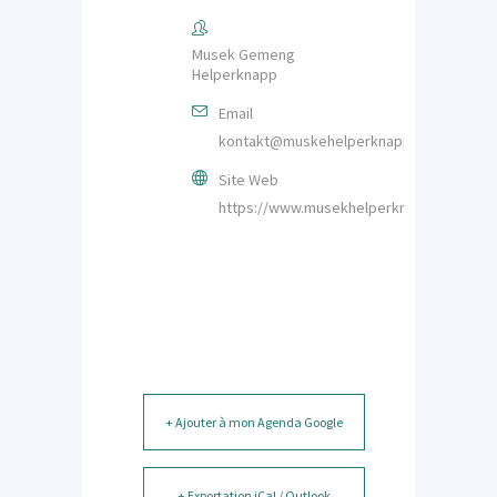
Musek Gemeng
Helperknapp
Email
kontakt@muskehelperknapp.lu
Site Web
https://www.musekhelperknapp.lu/index.
+ Ajouter à mon Agenda Google
+ Exportation iCal / Outlook