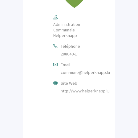
Administration
Communale
Helperknapp
Téléphone
288040-1
Email
commune@helperknapp.lu
Site Web
http://www.helperknapp.lu