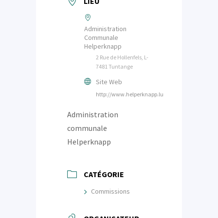
LIEU
Administration
Communale
Helperknapp
2 Rue de Hollenfels, L-
7481 Tuntange
Site Web
http://www.helperknapp.lu
Administration
communale
Helperknapp
CATÉGORIE
Commissions