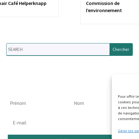
pair Café Helperknapp
Commission de
l’environnement
Search
Newsletter vun der Gemeng
Helperknapp
Pour offrir 
cookies pour
à ces techn
de navigatio
consentement
Gérer les se