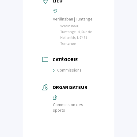
LIEU
Veräinsbau | Tuntange
Veräinsbau |
Tuntange - 4, Rue de
Hollenfels, L-7481
Tuntange
CATÉGORIE
Commissions
ORGANISATEUR
Commission des
sports