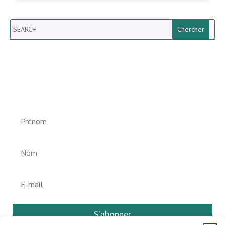
Search
Newsletter vun der Gemeng
Helperknapp
S'abonner