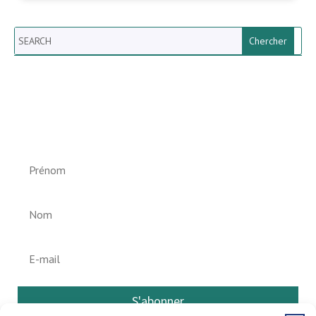
Search
Newsletter vun der Gemeng
Helperknapp
S'abonner