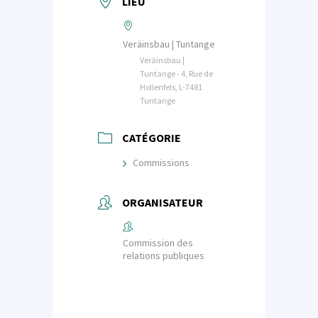
LIEU
Veräinsbau | Tuntange
Veräinsbau |
Tuntange - 4, Rue de
Hollenfels, L-7481
Tuntange
CATÉGORIE
Commissions
ORGANISATEUR
Commission des
relations publiques