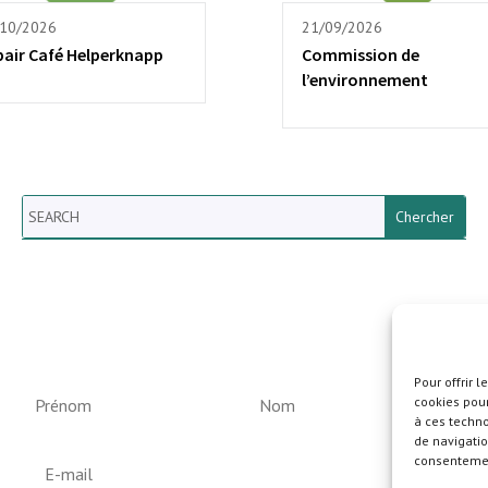
/10/2026
21/09/2026
pair Café Helperknapp
Commission de
l’environnement
Search
Newsletter vun der Gemeng
Helperknapp
Pour offrir 
cookies pour
à ces techn
de navigatio
consentement