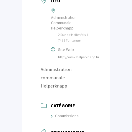
LIEU
Administration
Communale
Helperknapp
2 Rue de Hollenfels, L-
7481 Tuntange
Site Web
http://www.helperknapp.lu
Administration
communale
Helperknapp
CATÉGORIE
Commissions