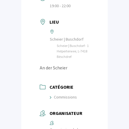
19:00 - 22:00
LIEU
Scheier | Buschdorf
Scheier | Buschdorf - 1
Helperterwee, L-7418
Bëschdref
An der Scheier
CATÉGORIE
Commissions
ORGANISATEUR