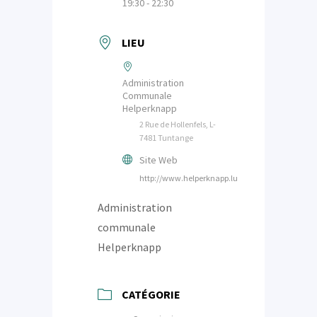
19:30 - 22:30
LIEU
Administration
Communale
Helperknapp
2 Rue de Hollenfels, L-
7481 Tuntange
Site Web
http://www.helperknapp.lu
Administration
communale
Helperknapp
CATÉGORIE