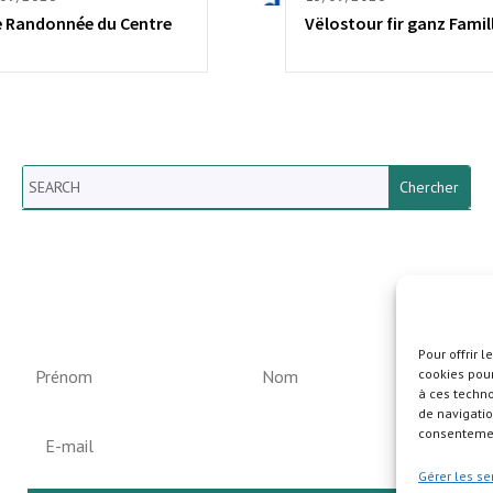
e Randonnée du Centre
Vëlostour fir ganz Famil
Search
Newsletter vun der Gemeng
Helperknapp
Pour offrir 
cookies pour
à ces techn
de navigatio
consentement
Gérer les se