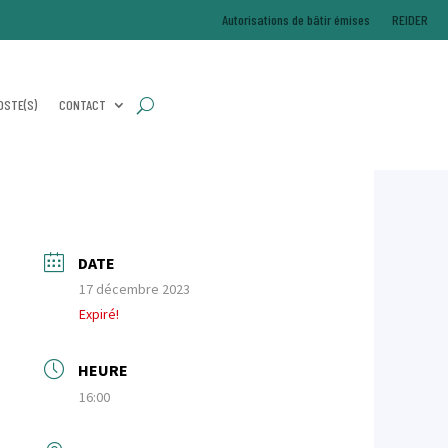
Autorisations de bâtir émises
REIDER
(S) DE POSTE(S)
CONTACT
DATE
17 décembre 2023
Expiré!
HEURE
16:00