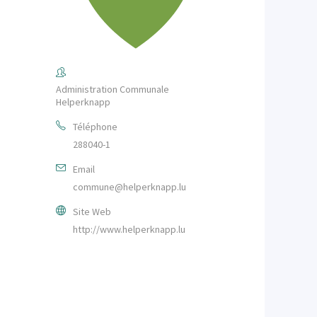
Administration Communale
Helperknapp
Téléphone
288040-1
Email
commune@helperknapp.lu
Site Web
http://www.helperknapp.lu