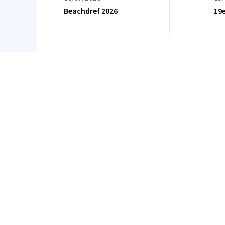
Beachdref 2026
19
Cliquez sur « J’accepte » pour activer
Facebook
Cookie Policy
J’accepte