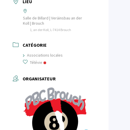
LIEU
Salle de Billard | Veräinsbau an der
Koll | Brouch
1, an der Koll, L-7414 Brouch
CATÉGORIE
Associations locales
Télévie
ORGANISATEUR