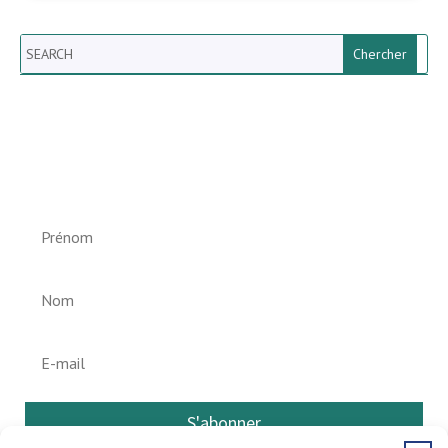
Search
Newsletter vun der Gemeng
Helperknapp
S'abonner