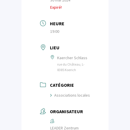
Expiré!
HEURE
19:00
LIEU
Kaercher Schlass
rue du Château, L-
8385 Koerich
CATÉGORIE
Associations locales
ORGANISATEUR
LEADER Zentrum