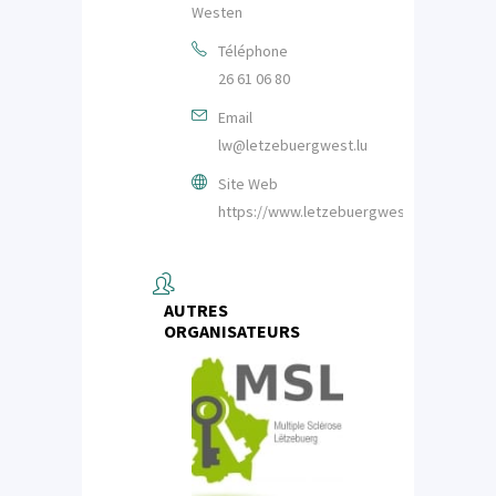
Westen
Téléphone
26 61 06 80
Email
lw@letzebuergwest.lu
Site Web
https://www.letzebuergwest.lu/
AUTRES
ORGANISATEURS