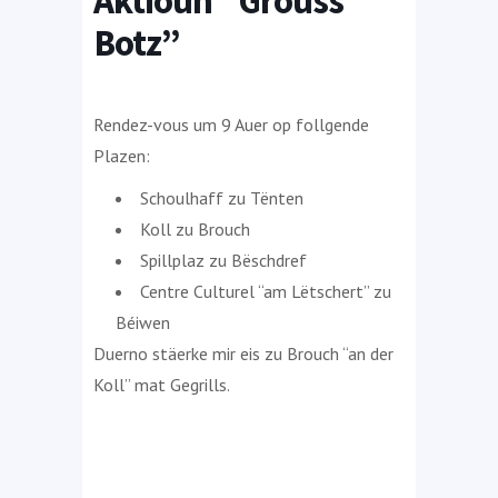
Aktioun “Grouss
Botz”
Rendez-vous um 9 Auer op follgende
Plazen:
Schoulhaff zu Tënten
Koll zu Brouch
Spillplaz zu Bëschdref
Centre Culturel “am Lëtschert” zu
Béiwen
Duerno stäerke mir eis zu Brouch “an der
Koll” mat Gegrills.