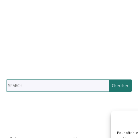
Search
Newsletter vun der Gemeng
Helperknapp
Pour offrir 