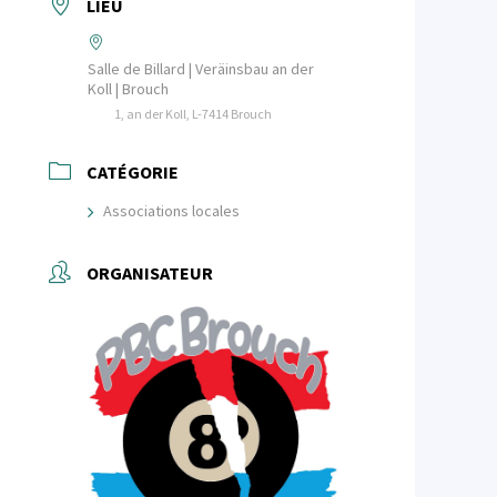
LIEU
Salle de Billard | Veräinsbau an der
Koll | Brouch
1, an der Koll, L-7414 Brouch
CATÉGORIE
Associations locales
ORGANISATEUR