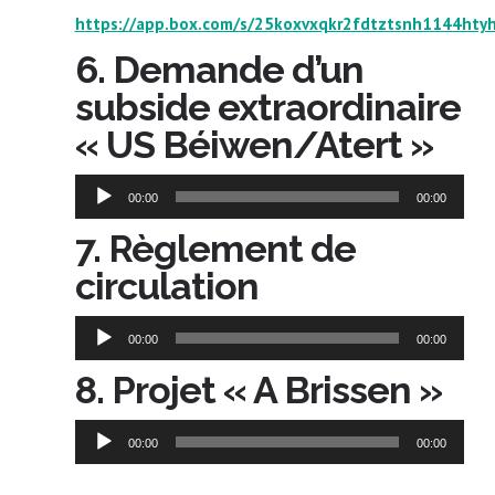
https://app.box.com/s/25koxvxqkr2fdtztsnh1144hty
6. Demande d’un
subside extraordinaire
« US Béiwen/Atert »
Lecteur
00:00
00:00
audio
7. Règlement de
circulation
Lecteur
00:00
00:00
audio
8. Projet « A Brissen »
Lecteur
00:00
00:00
audio