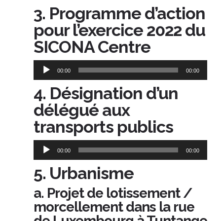
audio
3. Programme d’action
pour l’exercice 2022 du
SICONA Centre
Lecteur
00:00
00:00
audio
4. Désignation d’un
délégué aux
transports publics
Lecteur
00:00
00:00
audio
5. Urbanisme
a. Projet de lotissement /
morcellement dans la rue
de Luxembourg à Tuntange