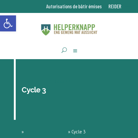
Autorisations de bâtir émises
REIDER
Ouvrir la barre d’outils
CAMPUS HELPERKNAPP
Cycle 3
»
Campus Helperknapp
»
Cycle 3