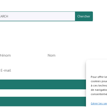
arch
ewsletter vun der Gemeng
elperknapp
Pour offrir 
cookies pour
S'abonner
à ces techn
de navigatio
consentement
Pla
Gérer les se