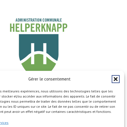
Gérer le consentement
les meilleures expériences, nous utilisons des technologies telles que les
Copyright © 2026
 stocker et/ou accéder aux informations des appareils. Le fait de consentir
ologies nous permettra de traiter des données telles que le comportement
n ou les ID uniques sur ce site. Le fait de ne pas consentir ou de retirer son
 peut avoir un effet négatif sur certaines caractéristiques et fonctions.
n du site
Aspects légaux
Calendrier
Cookie Policy (EU)
rvices