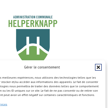
Gérer le consentement
les meilleures expériences, nous utilisons des technologies telles que les
Copyright © 2026
 stocker et/ou accéder aux informations des appareils. Le fait de consentir
ologies nous permettra de traiter des données telles que le comportement
n ou les ID uniques sur ce site. Le fait de ne pas consentir ou de retirer son
 peut avoir un effet négatif sur certaines caractéristiques et fonctions.
n du site
Aspects légaux
Calendrier
Cookie Policy (EU)
rvices