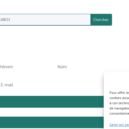
arch
ewsletter vun der Gemeng
elperknapp
Pour offrir 
cookies pour
S'abonner
à ces techn
de navigatio
consentement
Pla
Gérer les se