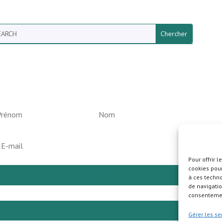
arch
ewsletter vun der Gemeng
elperknapp
Pour offrir 
cookies pour
S'abonner
à ces techn
de navigatio
consentement
Pla
Gérer les se