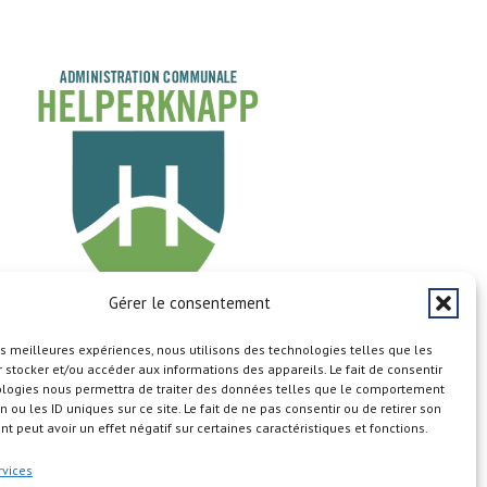
Gérer le consentement
les meilleures expériences, nous utilisons des technologies telles que les
Copyright © 2026
 stocker et/ou accéder aux informations des appareils. Le fait de consentir
ologies nous permettra de traiter des données telles que le comportement
n ou les ID uniques sur ce site. Le fait de ne pas consentir ou de retirer son
 peut avoir un effet négatif sur certaines caractéristiques et fonctions.
n du site
Aspects légaux
Calendrier
Cookie Policy (EU)
rvices