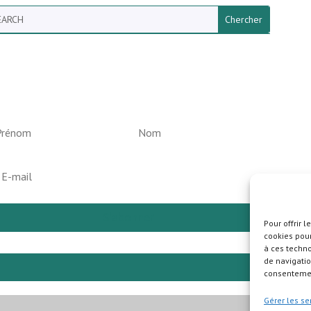
arch
ewsletter vun der Gemeng
elperknapp
S'abonner
Pour offrir 
cookies pour
à ces techn
de navigatio
Pla
consentement
Gérer les se