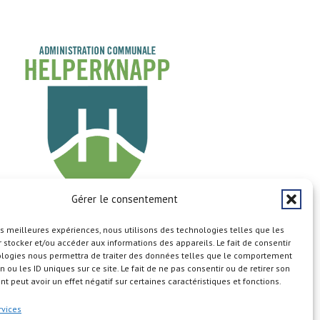
Gérer le consentement
les meilleures expériences, nous utilisons des technologies telles que les
Copyright © 2026
 stocker et/ou accéder aux informations des appareils. Le fait de consentir
ologies nous permettra de traiter des données telles que le comportement
n ou les ID uniques sur ce site. Le fait de ne pas consentir ou de retirer son
 peut avoir un effet négatif sur certaines caractéristiques et fonctions.
n du site
Aspects légaux
Calendrier
Cookie Policy (EU)
rvices