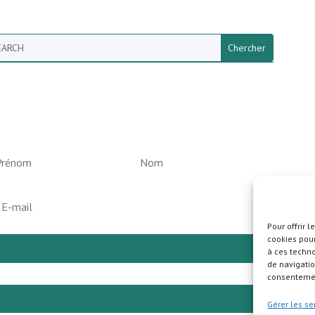
arch
ewsletter vun der Gemeng
elperknapp
Pour offrir 
cookies pour
S'abonner
à ces techn
de navigatio
consentement
Pla
Gérer les se