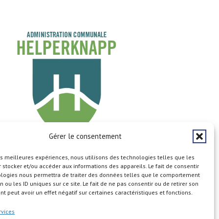
Gérer le consentement
les meilleures expériences, nous utilisons des technologies telles que les
Copyright © 2026
 stocker et/ou accéder aux informations des appareils. Le fait de consentir
ologies nous permettra de traiter des données telles que le comportement
n ou les ID uniques sur ce site. Le fait de ne pas consentir ou de retirer son
 peut avoir un effet négatif sur certaines caractéristiques et fonctions.
n du site
Aspects légaux
Calendrier
Cookie Policy (EU)
rvices