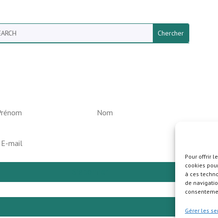
arch
ewsletter vun der Gemeng
elperknapp
Pour offrir 
cookies pour
S'abonner
à ces techn
de navigatio
consentement
Pla
Gérer les se