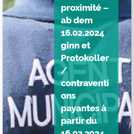
proximité –
ab dem
16.02.2024
ginn et
Protokoller
/
contraventi
ons
payantes à
partir du
16.02.2024