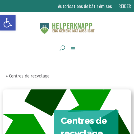
Autorisations de bâtir émises
REIDER
Ouvrir la barre d’outils
»
Centres de recyclage
Centres de
recyclage