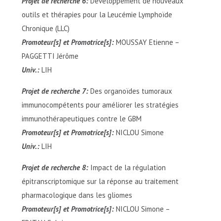
Projet de recherche 6:
Développement de nouveaux
outils et thérapies pour la Leucémie Lymphoïde
Chronique (LLC)
Promoteur[s] et Promotrice[s]:
MOUSSAY Etienne –
PAGGETTI Jérôme
Univ.:
LIH
Projet de recherche 7:
Des organoïdes tumoraux
immunocompétents pour améliorer les stratégies
immunothérapeutiques contre le GBM
Promoteur[s] et Promotrice[s]:
NICLOU Simone
Univ.:
LIH
Projet de recherche 8:
Impact de la régulation
épitranscriptomique sur la réponse au traitement
pharmacologique dans les gliomes
Promoteur[s] et Promotrice[s]:
NICLOU Simone –