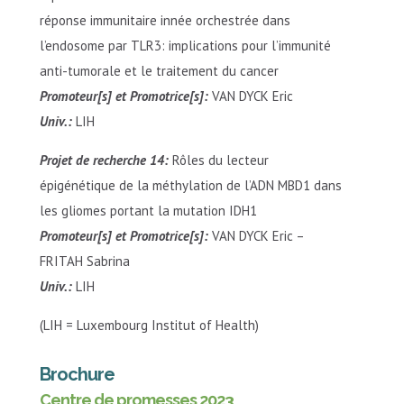
réponse immunitaire innée orchestrée dans
l’endosome par TLR3: implications pour l’immunité
anti-tumorale et le traitement du cancer
Promoteur[s] et Promotrice[s]:
VAN DYCK Eric
Univ.:
LIH
Projet de recherche 14:
Rôles du lecteur
épigénétique de la méthylation de l’ADN MBD1 dans
les gliomes portant la mutation IDH1
Promoteur[s] et Promotrice[s]:
VAN DYCK Eric –
FRITAH Sabrina
Univ.:
LIH
(LIH = Luxembourg Institut of Health)
Brochure
Centre de promesses 2023