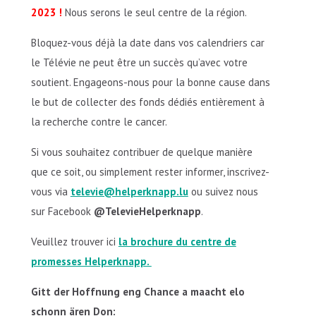
2023 !
Nous serons le seul centre de la région.
Bloquez-vous déjà la date dans vos calendriers car
le Télévie ne peut être un succès qu’avec votre
soutient. Engageons-nous pour la bonne cause dans
le but de collecter des fonds dédiés entièrement à
la recherche contre le cancer.
Si vous souhaitez contribuer de quelque manière
que ce soit, ou simplement rester informer, inscrivez-
vous via
televie@helperknapp.lu
ou suivez nous
sur Facebook
@TelevieHelperknapp
.
Veuillez trouver ici
la brochure du centre de
promesses Helperknapp.
Gitt der Hoffnung eng Chance a maacht elo
schonn ären Don: