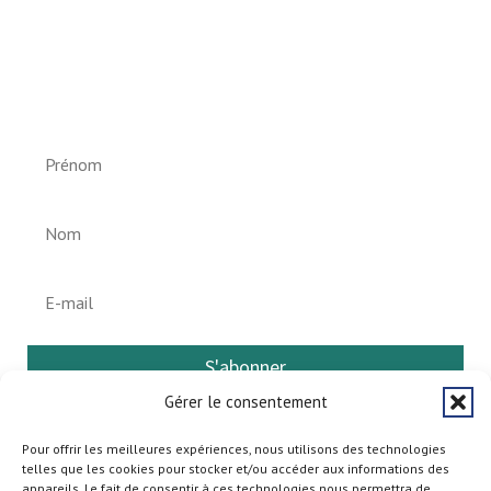
Newsletter vun der Gemeng
Helperknapp
S'abonner
Gérer le consentement
Pour offrir les meilleures expériences, nous utilisons des technologies
telles que les cookies pour stocker et/ou accéder aux informations des
appareils. Le fait de consentir à ces technologies nous permettra de