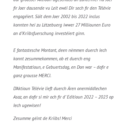
fir Joer dausende vu Leit ewéi Dir sech fir den Télévie
engagéiert. Säit dem Joer 2002 bis 2022 inclus
konnten hei zu Lëtzebuerg iwwer 27 Milliounen Euro
an d’Kriibsfuerschung investéiert ginn.
E fantastesche Montant, deen nëmmen duerch Iech
konnt zesummekommen, ob et duerch eng
Manifestatioun, e Gebuertsdag, en Don war – dofir e
ganz grousse MERCI.
D’Aktioun Télévie lieft duerch Ären onermiddlechen
Asaz, an dofir si mir och fir d’ Editioun 2022 – 2023 op
Iech ugewisen!
Zesumme géint de Kriibs! Merci