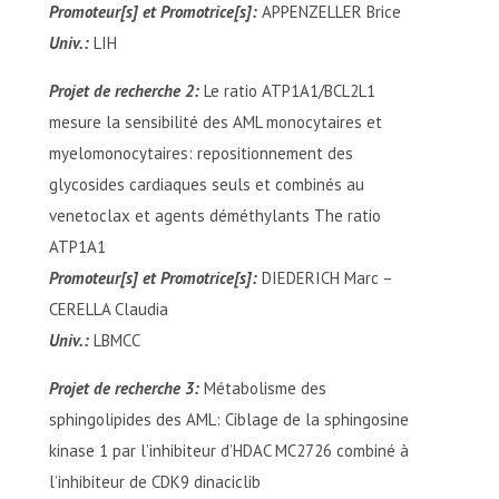
Promoteur[s] et Promotrice[s]:
APPENZELLER Brice
Univ.:
LIH
Projet de recherche 2:
Le ratio ATP1A1/BCL2L1
mesure la sensibilité des AML monocytaires et
myelomonocytaires: repositionnement des
glycosides cardiaques seuls et combinés au
venetoclax et agents déméthylants The ratio
ATP1A1
Promoteur[s] et Promotrice[s]:
DIEDERICH Marc –
CERELLA Claudia
Univ.:
LBMCC
Projet de recherche 3:
Métabolisme des
sphingolipides des AML: Ciblage de la sphingosine
kinase 1 par l’inhibiteur d’HDAC MC2726 combiné à
l’inhibiteur de CDK9 dinaciclib