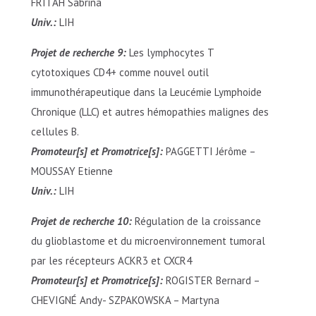
FRITAH Sabrina
Univ.:
LIH
Projet de recherche 9:
Les lymphocytes T
cytotoxiques CD4+ comme nouvel outil
immunothérapeutique dans la Leucémie Lymphoide
Chronique (LLC) et autres hémopathies malignes des
cellules B.
Promoteur[s] et Promotrice[s]:
PAGGETTI Jérôme –
MOUSSAY Etienne
Univ.:
LIH
Projet de recherche 10:
Régulation de la croissance
du glioblastome et du microenvironnement tumoral
par les récepteurs ACKR3 et CXCR4
Promoteur[s] et Promotrice[s]:
ROGISTER Bernard –
CHEVIGNÉ Andy- SZPAKOWSKA – Martyna