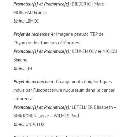
Promoteur[s] et Promotrice[s]:
DIEDERICH Marc –
MORCEAU Franck
Univ.:
LBMCC
Projet de recherche 4:
Imagerie pseudo TEP de
l’hypoxie des tumeurs cérébrales
Promoteur[s] et Promotrice[s]:
KEUNEN Olivier NICLOU
Simone
Univ.:
LIH
Projet de recherche 5:
Changements épigénétiques
induit par Fusobacterium nucleatum dans le cancer
colorectal
Promoteur[s] et Promotrice[s]:
LETELLIER Elisabeth –
SINKKONEN Lasse – WILMES Paul
Univ.:
UNIV. LUX.