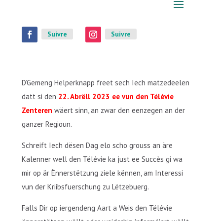
Suivre
Suivre
D’Gemeng Helperknapp freet sech Iech matzedeelen
datt si den
22. Abrëll 2023 ee vun den Télévie
Zenteren
wäert sinn, an zwar den eenzegen an der
ganzer Regioun.
Schreift Iech dësen Dag elo scho grouss an äre
Kalenner well den Télévie ka just ee Succès gi wa
mir op är Ënnerstëtzung ziele kënnen, am Interessi
vun der Kriibsfuerschung zu Lëtzebuerg.
Falls Dir op iergendeng Aart a Weis den Télévie