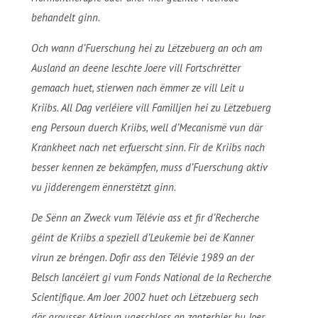
behandelt ginn.
Och wann d’Fuerschung hei zu Lëtzebuerg an och am
Ausland an deene leschte Joere vill Fortschrëtter
gemaach huet, stierwen nach ëmmer ze vill Leit u
Kriibs. All Dag verléiere vill Familljen hei zu Lëtzebuerg
eng Persoun duerch Kriibs, well d’Mecanismë vun där
Krankheet nach net erfuerscht sinn. Fir de Kriibs nach
besser kennen ze bekämpfen, muss d’Fuerschung aktiv
vu jidderengem ënnerstëtzt ginn.
De Sënn an Zweck vum Télévie ass et fir d’Recherche
géint de Kriibs a speziell d’Leukemie bei de Kanner
virun ze bréngen. Dofir ass den Télévie 1989 an der
Belsch lancéiert gi vum Fonds National de la Recherche
Scientifique. Am Joer 2002 huet och Lëtzebuerg sech
där grousser Aktioun ugeschloss an zanterhier hu Joer