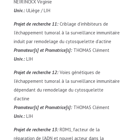
NEIRINCKX Virginie
Univ.:
ULiège / LIH
Projet de recherche 11:
Criblage d’inhibiteurs de
l’échappement tumoral à la surveillance immunitaire
induit par remodelage du cytosquelette d’actine
Promoteur[s] et Promotrice[s]:
THOMAS Clément
Univ.:
LIH
Projet de recherche 12:
Voies génétiques de
l’échappement tumoral à la surveillance immunitaire
dépendant du remodelage du cytosquelette
d’actine
Promoteur[s] et Promotrice[s]:
THOMAS Clément
Univ.:
LIH
Projet de recherche 13:
RDM1, facteur de la
réparation de l’ADN et nouvel acteur dans la