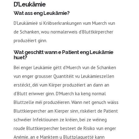
D’Leukämie
Wat ass eng Leukämie?
D’Leukämieë si Kriibserkrankungen vum Muerch vun
de Schanken, wou normalerweis d’Bluttkiirpercher
produzéiert ginn.
Wat geschitt wann e Patient eng Leukämie
huet?
Bei enger Leukämie gëtt d’Muerch vun de Schanken
vun enger grousser Quantitéit vu Leukämieszellen
erstéckt, déi vum Kiirper produzéiert an dann an
d’Blutt eriwwer ginn. D’Muerch ka keng normal
Bluttzelle méi produzéieren. Wann net genuch wäiss
Bluttkierpercher am Kierper sinn, riskéiert de Patient
schwéier Infektiounen ze kréien, bei ze wéineg
roude Bluttkierpercher besteet de Risiko vun enger
Anémie, an e Manktem u Bluttplaquettë kann