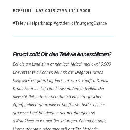
BCEELULL LU63 0019 7255 1111 5000
#TelevieHelperknapp #gittderHoffnungengChance
Firwat sollt Dir den Télévie ënnerstëtzen?
Bei eis am Land sinn et nämlech järlech méi ewéi 3.000
Erwuessener a Kanner, déi mat der Diagnose Kriibs
konfrontéiert ginn. Eng Persoun vun 4 stierft u Kriibs.
Kriibs kann am Laf vum Liewe jiddereen treffen. Déi
meescht Patiente kënnen duerch en chirurgeschen
Agrëff geheelt ginn, mee et bleift awer leider nach e
groussen Deel bei deenen dat net duergeet an
d’Krankheet muss mat Bestralungen, Chemotherapie,
Hormontherapie oder aner méi geziilte Methode