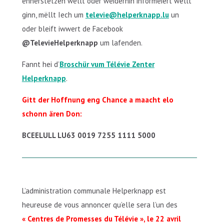
ënnerstëtzen wëllt oder weiderhin informéiert wëllt
ginn, mëllt Iech um
televie@helperknapp.lu
un
oder bleift iwwert de Facebook
@TelevieHelperknapp
um lafenden.
Fannt hei d’
Broschür vum Télévie Zenter
Helperknapp
.
Gitt der Hoffnung eng Chance a maacht elo
schonn ären Don:
BCEELULL LU63 0019 7255 1111 5000
L’administration communale Helperknapp est
heureuse de vous annoncer qu’elle sera l’un des
« Centres de Promesses du Télévie », le 22 avril