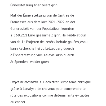
Ënnerstëtzung finanzéiert ginn.
Mat der Ënnerstëtzung vun de Centres de
Promesses aus dem Joer 2021-2022 an der
Generositéit vun der Populatioun konnten
2.060.211
Euro gesammelt ginn. Hei Publikatioun
vun de 14 Projeten déi zeréck behale goufen, esou
kann Recherche hei zu Lëtzebuerg duerch
d’Ënnerstëtzung vum Télévie, also duerch
Är Spenden, weider goen.
Projet de recherche 1:
Déchiffrer l’exposome chimique
grâce à l’analyse de cheveux pour comprendre le
rôle des expositions comme déterminants évitables
du cancer