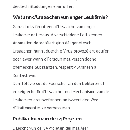
déidlech Bluddungen ervirruffen.
Wat sinn d’Ursaachen vun enger Leukämie?
Ganz dacks fënnt een d’Ursaache vun enger
Leukämie net eraus. A verschiddene Fäll kënnen
Anomalien detectéiert ginn déi genetesch
Ursaachen hunn , duerch e Virus provozéiert goufen
oder awer wann d’Persoun mat verschiddene
chemesche Substanzen, respektiv Strahlen a
Kontakt war.
Den Télévie sol de Fuerscher an den Dokteren et
erméigleche fir d’Ursaache an d’Mechanisme vun de
Leukämien erauszefannen an iwwert dee Wee
d’Traitementer ze verbesseren.
Publikatioun vun de 14 Projeten
D’Lëscht vun de 14 Projeten déi mat Ärer