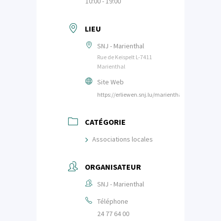
10:00 - 19:00
LIEU
SNJ - Marienthal
Rue de Keispelt L-7411
Marienthal
Site Web
https://erliewen.snj.lu/marienthal/
CATÉGORIE
Associations locales
ORGANISATEUR
SNJ - Marienthal
Téléphone
24 77 64 00