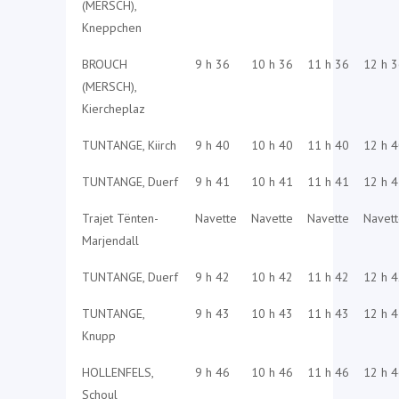
(MERSCH),
Kneppchen
BROUCH
9 h 36
10 h 36
11 h 36
12 h 
(MERSCH),
Kiercheplaz
TUNTANGE, Kiirch
9 h 40
10 h 40
11 h 40
12 h 
TUNTANGE, Duerf
9 h 41
10 h 41
11 h 41
12 h 
Trajet Tënten-
Navette
Navette
Navette
Navet
Marjendall
TUNTANGE, Duerf
9 h 42
10 h 42
11 h 42
12 h 
TUNTANGE,
9 h 43
10 h 43
11 h 43
12 h 
Knupp
HOLLENFELS,
9 h 46
10 h 46
11 h 46
12 h 
Schoul