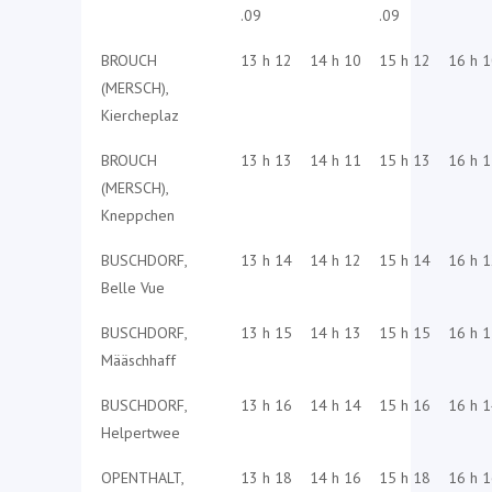
.09
.09
BROUCH
13 h 12
14 h 10
15 h 12
16 h 
(MERSCH),
Kiercheplaz
BROUCH
13 h 13
14 h 11
15 h 13
16 h 
(MERSCH),
Kneppchen
BUSCHDORF,
13 h 14
14 h 12
15 h 14
16 h 
Belle Vue
BUSCHDORF,
13 h 15
14 h 13
15 h 15
16 h 
Määschhaff
BUSCHDORF,
13 h 16
14 h 14
15 h 16
16 h 
Helpertwee
OPENTHALT,
13 h 18
14 h 16
15 h 18
16 h 