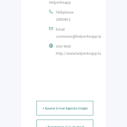
Helperknapp
Téléphone
288040-1
Email
commune@helperknapp.lu
Site Web
http://www.helperknapp.lu
+ Ajouter à mon Agenda Google
+ Exportation iCal / Outlook