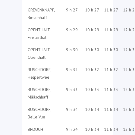
GREVENKNAPP,
9 h 27
10 h 27
11 h 27
12 h 
Riesenhaff
OPENTHALT,
9 h 29
10 h 29
11 h 29
12 h 
Finsterthal
OPENTHALT,
9 h 30
10 h 30
11 h 30
12 h 
Openthalt
BUSCHDORF,
9 h 32
10 h 32
11 h 32
12 h 
Helpertwee
BUSCHDORF,
9 h 33
10 h 33
11 h 33
12 h 
Määschhaff
BUSCHDORF,
9 h 34
10 h 34
11 h 34
12 h 
Belle Vue
BROUCH
9 h 34
10 h 34
11 h 34
12 h 