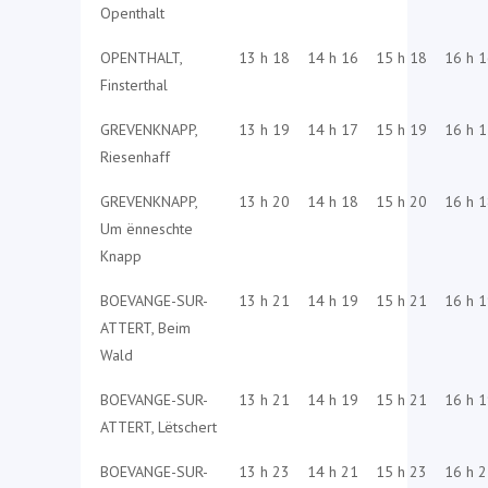
Openthalt
OPENTHALT,
13 h 18
14 h 16
15 h 18
16 h 
Finsterthal
GREVENKNAPP,
13 h 19
14 h 17
15 h 19
16 h 
Riesenhaff
GREVENKNAPP,
13 h 20
14 h 18
15 h 20
16 h 
Um ënneschte
Knapp
BOEVANGE-SUR-
13 h 21
14 h 19
15 h 21
16 h 
ATTERT, Beim
Wald
BOEVANGE-SUR-
13 h 21
14 h 19
15 h 21
16 h 
ATTERT, Lëtschert
BOEVANGE-SUR-
13 h 23
14 h 21
15 h 23
16 h 