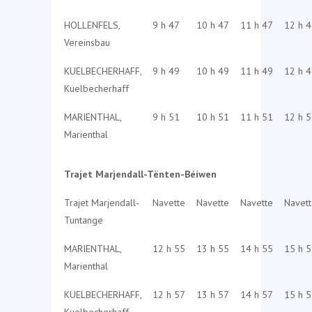
HOLLENFELS,
9 h 47
10 h 47
11 h 47
12 h 
Vereinsbau
KUELBECHERHAFF,
9 h 49
10 h 49
11 h 49
12 h 
Kuelbecherhaff
MARIENTHAL,
9 h 51
10 h 51
11 h 51
12 h 
Marienthal
Trajet Marjendall-Tënten-Béiwen
Trajet Marjendall-
Navette
Navette
Navette
Navet
Tuntange
MARIENTHAL,
12 h 55
13 h 55
14 h 55
15 h 
Marienthal
KUELBECHERHAFF,
12 h 57
13 h 57
14 h 57
15 h 