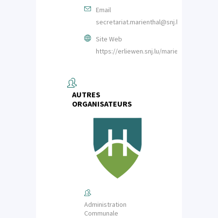
Email
secretariat.marienthal@snj.lu
Site Web
https://erliewen.snj.lu/marienthal/
AUTRES
ORGANISATEURS
Administration
Communale