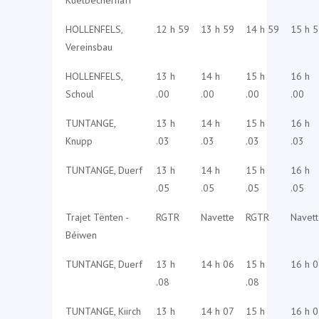
Kuelbecherhaff
HOLLENFELS,
12 h 59
13 h 59
14 h 59
15 h 
Vereinsbau
HOLLENFELS,
13 h
14 h
15 h
16 h
Schoul
.00
.00
.00
.00
TUNTANGE,
13 h
14 h
15 h
16 h
Knupp
.03
.03
.03
.03
TUNTANGE, Duerf
13 h
14 h
15 h
16 h
.05
.05
.05
.05
Trajet Tënten -
RGTR
Navette
RGTR
Navet
Béiwen
TUNTANGE, Duerf
13 h
14 h 06
15 h
16 h 
.08
.08
TUNTANGE, Kiirch
13 h
14 h 07
15 h
16 h 