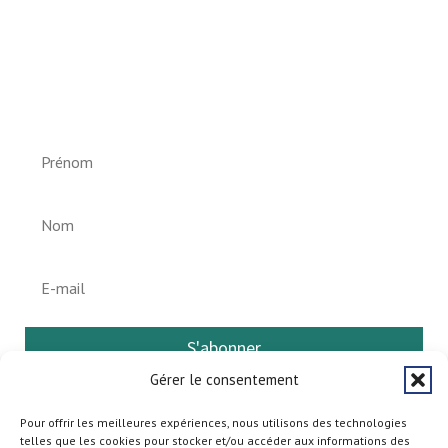
Newsletter vun der Gemeng
Helperknapp
S'abonner
Gérer le consentement
Pour offrir les meilleures expériences, nous utilisons des technologies
telles que les cookies pour stocker et/ou accéder aux informations des