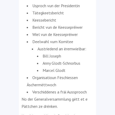
Usproch vun der Presidentin
Tätegkeetsbericht
Keessebericht
Bericht vun de Keessepréiwer
Wiel vun de Keessepréiwer
Deelwahl vum Komitee
Austriedend an ëremwielbar:
Bill Joseph
Anny Glodt-Schnorbus
Marcel Glodt
Organisatioun Fëschiessen
Äschermëttwoch
Verschiddenes a fräi Aussprooch
No der Generalversammlung gëtt et e
Pättchen ze drénken.