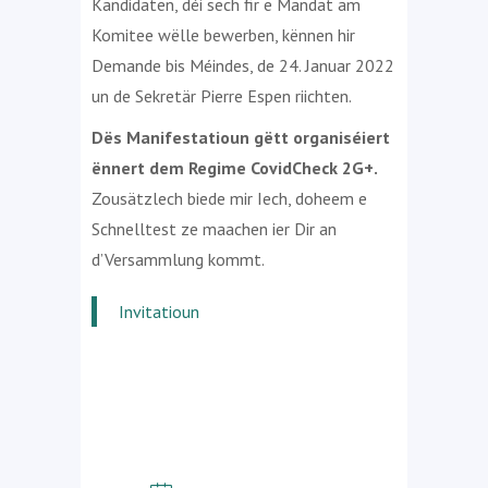
Kandidaten, déi sech fir e Mandat am
Komitee wëlle bewerben, kënnen hir
Demande bis Méindes, de 24. Januar 2022
un de Sekretär Pierre Espen riichten.
Dës Manifestatioun gëtt organiséiert
ënnert dem Regime CovidCheck 2G+.
Zousätzlech biede mir Iech, doheem e
Schnelltest ze maachen ier Dir an
d’Versammlung kommt.
Invitatioun