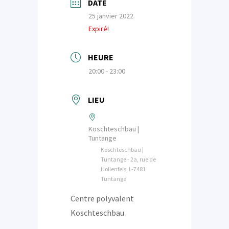
DATE
25 janvier 2022
Expiré!
HEURE
20:00 - 23:00
LIEU
Koschteschbau |
Tuntange
Koschteschbau |
Tuntange - 2a, rue de
Hollenfels, L-7481
Tuntange
Centre polyvalent
Koschteschbau