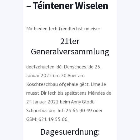
– Téintener Wiselen
Mir bieden Iech frëndlechst un eiser
21ter
Generalversammlung
deelzehuelen, déi Dënschdes, de 25.
Januar 2022 um 20 Auer am
Koschteschbau ofgehale gëtt. Umelle
musst Dir Iech bis spéitstens Méindes de
24 Januar 2022 beim Anny Glodt-
Schnorbus um Tel: 23 63 90 49 oder
GSM: 621 19 55 66.
Dagesuerdnung: