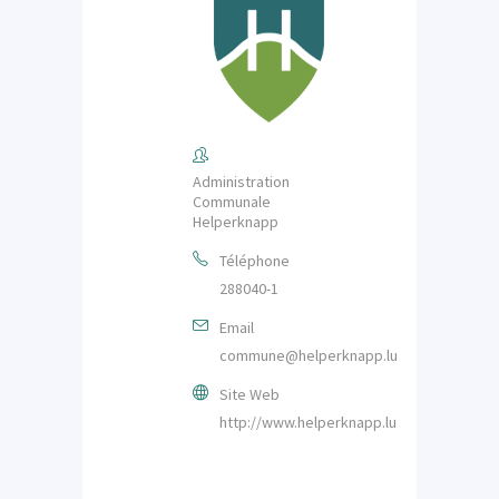
Administration
Communale
Helperknapp
Téléphone
288040-1
Email
commune@helperknapp.lu
Site Web
http://www.helperknapp.lu