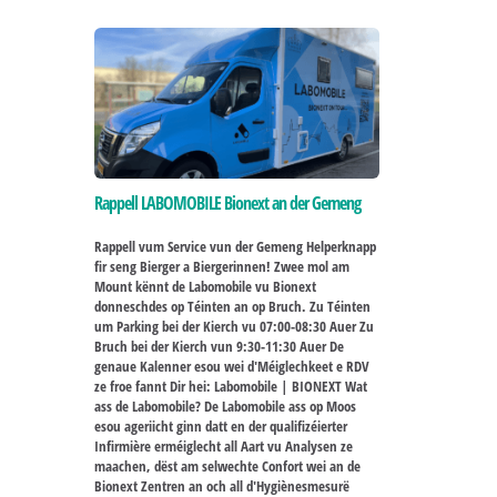
Rappell LABOMOBILE Bionext an der Gemeng
Rappell vum Service vun der Gemeng Helperknapp
fir seng Bierger a Biergerinnen! Zwee mol am
Mount kënnt de Labomobile vu Bionext
donneschdes op Téinten an op Bruch. Zu Téinten
um Parking bei der Kierch vu 07:00-08:30 Auer Zu
Bruch bei der Kierch vun 9:30-11:30 Auer De
genaue Kalenner esou wei d'Méiglechkeet e RDV
ze froe fannt Dir hei: Labomobile | BIONEXT Wat
ass de Labomobile? De Labomobile ass op Moos
esou ageriicht ginn datt en der qualifizéierter
Infirmière erméiglecht all Aart vu Analysen ze
maachen, dëst am selwechte Confort wei an de
Bionext Zentren an och all d'Hygiènesmesurë