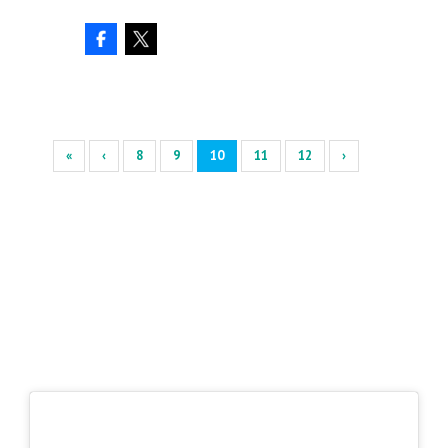
«
‹
8
9
10
11
12
›